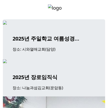
2025년 주일학교 여름성경…
장소: 시와열매교회(담양)
2025년 장로임직식
장소: 나눔과섬김교회(운암동)