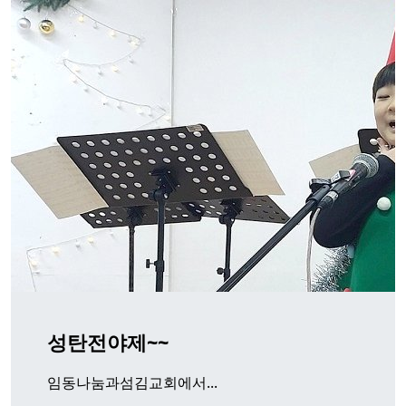
성탄전야제~~
임동나눔과섬김교회에서...