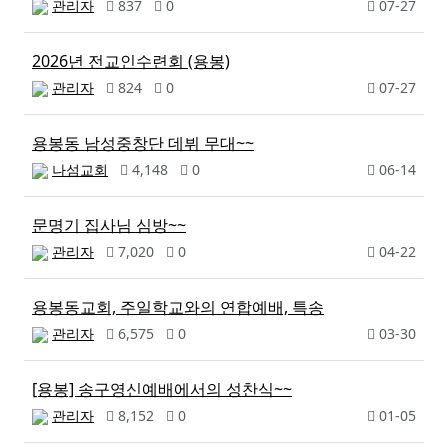
관리자
837
0
07-27
2026년 전교인수련회 (용봉)
관리자
824
0
07-27
용봉동 남성중창단 데뷔 무대~~
나섬교회
4,148
0
06-14
문명기 집사님 심방~~
관리자
7,020
0
04-22
용봉동교회, 주일학교와의 연합예배, 특송
관리자
6,575
0
03-30
[용봉] 송구영신예배에서의 성찬식~~
관리자
8,152
0
01-05