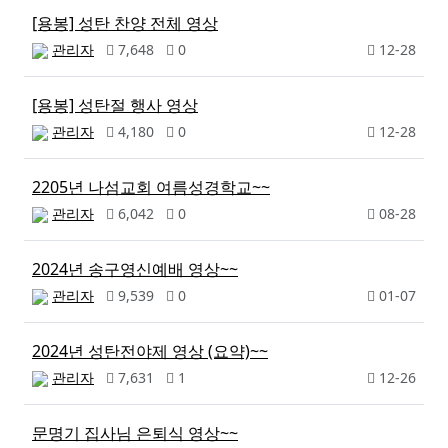
[용봉] 성탄 찬양 전체 영상
관리자
7,648
0
12-28
[용봉] 성탄절 행사 영상
관리자
4,180
0
12-28
2205년 나섬교회 여름성경학교~~
관리자
6,042
0
08-28
2024년 송구영신예배 영상~~
관리자
9,539
0
01-07
2024년 성탄전야제 영상 (요약)~~
관리자
7,631
1
12-26
문명기 집사님 은퇴식 영상~~