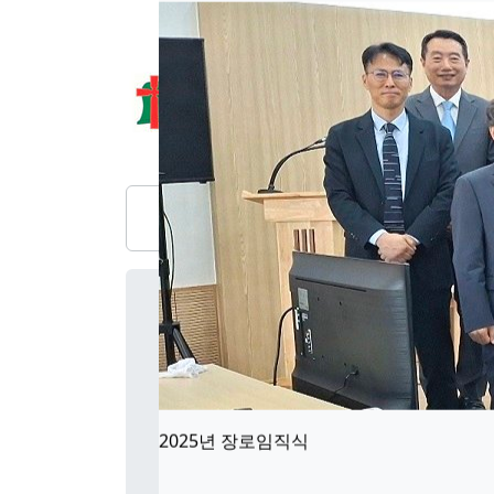
교회소개
설교/강의
부서활동
2025년 장로임직식