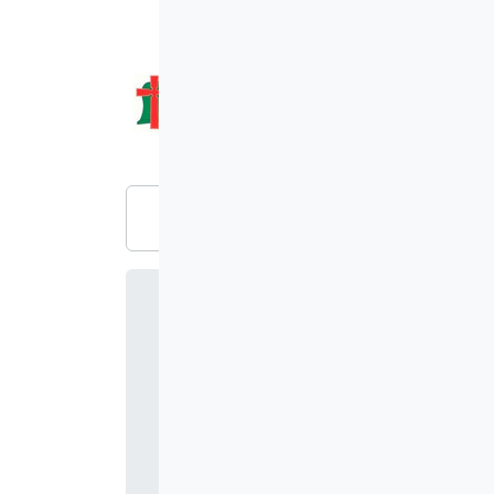
성탄전야제~~
교회소개
설교/강의
부서활동