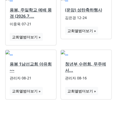
용봉, 주일학교 예배 풍
(운암) 성탄축하행사
경 (2026.7.…
김은경
12-24
이중욱
07-21
교회앨범
더보기 »
교회앨범
더보기 »
용봉 1남선교회 야유회
청년부 수련회, 무주에
~~
서...
관리자
08-21
관리자
08-16
교회앨범
더보기 »
교회앨범
더보기 »