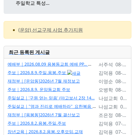
주일학교 특성...
(운암) 선교구제 사업 추가지원
용봉동교회 (장로, 안수집사, 권사 임직식)
[부고] 최옥연 권사님 소천
(운암) 성경퀴즈대회
최근 등록된 게시글
1남선교회 (지리산노고단, 1박2일)
예배부｜
2026.08.09 용봉동교회 예배 PP…
서주석 08-07
주일학교와 함께하는 예배
주보｜
2026.8.9.주일.용봉.주보
김덕용 08-07
오후 모임 특강 (김지현 권사님 - 시시한 시작)
나섬교회(운암) 야외예배
재정부｜
[운암동]2026년 7월 재정보고
이영순 08-06
김진아 목사님 결혼식
주보｜
2026.8.9. 운암동교회 주보
오병학 08-06
알렉스 목사님과 함께 예배후 선교보고회(운암)
주일설교｜
'구원 얻는 믿음' (야고보서 2장 14…
나섬교회 08-02
주일설교｜
"영과 진리로 예배하라"_요한복음 4:1…
나섬교회 08-02
재정부｜
[용봉동]2026년 7월 결산보고
조은정 08-01
주보｜
2026.8.2.용봉.주일.주보
김덕용 07-31
장년교육｜
2026.8.2.용봉.오후모임.교재
김덕용 07-31