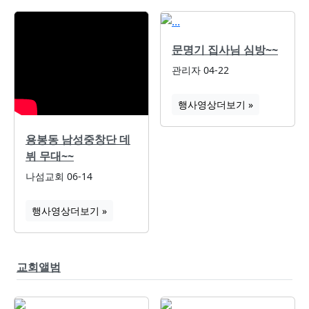
문명기 집사님 심방~~
관리자
04-22
행사영상
더보기 »
용봉동 남성중창단 데
뷔 무대~~
나섬교회
06-14
행사영상
더보기 »
교회앨범