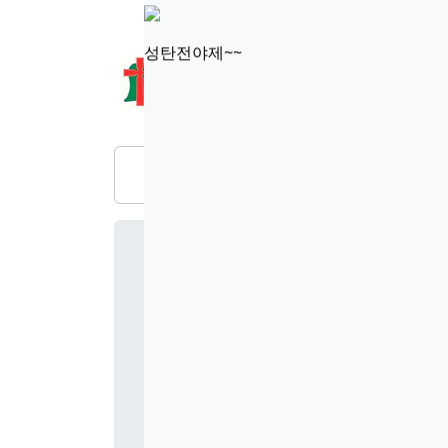
성탄전야제~~
교회소개
설교/강의
부서활동