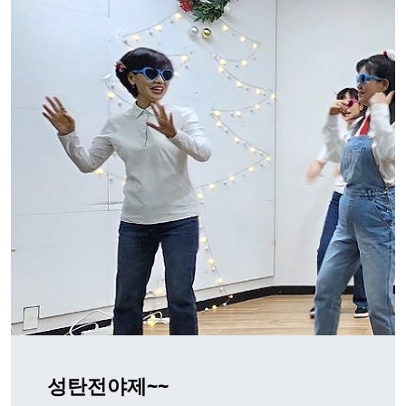
성탄전야제~~