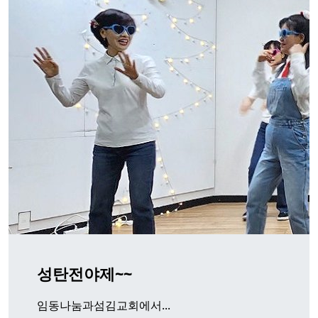
성탄전야제~~
임동나눔과섬김교회에서...