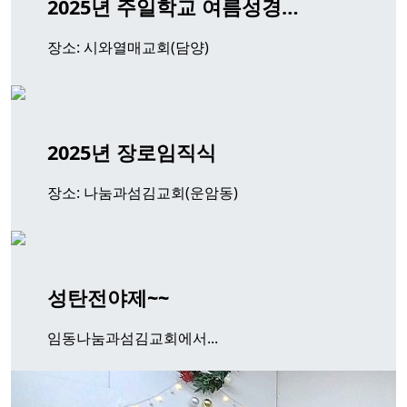
2025년 주일학교 여름성경…
장소: 시와열매교회(담양)
2025년 장로임직식
장소: 나눔과섬김교회(운암동)
성탄전야제~~
임동나눔과섬김교회에서...