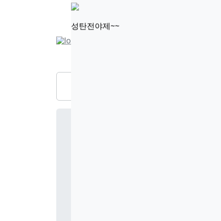
성탄전야제~~
교회소개
설교/강의
부서활동